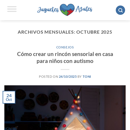
Saltar
al
contenido
ARCHIVOS MENSUALES:
OCTUBRE 2025
CONSEJOS
Cómo crear un rincón sensorial en casa
para niños con autismo
POSTED ON
24/10/2025
BY
TONI
24
Oct