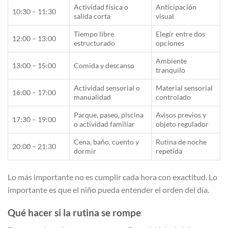
Actividad física o
Anticipación
10:30 – 11:30
salida corta
visual
Tiempo libre
Elegir entre dos
12:00 – 13:00
estructurado
opciones
Ambiente
13:00 – 15:00
Comida y descanso
tranquilo
Actividad sensorial o
Material sensorial
16:00 – 17:00
manualidad
controlado
Parque, paseo, piscina
Avisos previos y
17:30 – 19:00
o actividad familiar
objeto regulador
Cena, baño, cuento y
Rutina de noche
20:00 – 21:30
dormir
repetida
Lo más importante no es cumplir cada hora con exactitud. Lo
importante es que el niño pueda entender el orden del día.
Qué hacer si la rutina se rompe