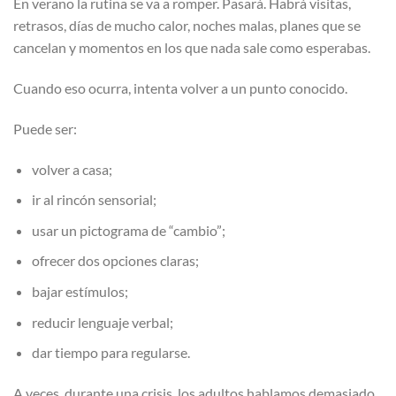
En verano la rutina se va a romper. Pasará. Habrá visitas,
retrasos, días de mucho calor, noches malas, planes que se
cancelan y momentos en los que nada sale como esperabas.
Cuando eso ocurra, intenta volver a un punto conocido.
Puede ser:
volver a casa;
ir al rincón sensorial;
usar un pictograma de “cambio”;
ofrecer dos opciones claras;
bajar estímulos;
reducir lenguaje verbal;
dar tiempo para regularse.
A veces, durante una crisis, los adultos hablamos demasiado.